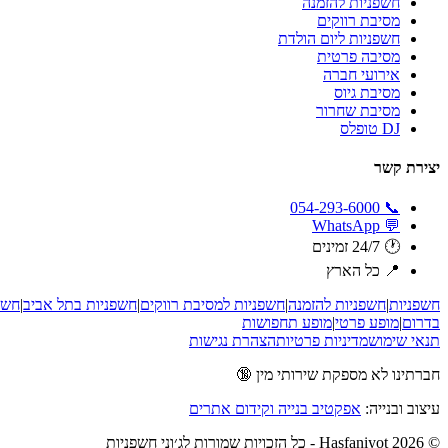
חשפניות להזמנה
מסיבת רווקים
חשפניות ליום הולדת
מסיבה פרטית
אירועי חברה
מסיבת גיוס
מסיבת שחרור
DJ טופלס
יצירת קשר
📞 054-293-6000
💬 WhatsApp
🕐 24/7 זמינים
📍 כל הארץ
חשפניות
|
חשפניות להזמנה
|
חשפניות למסיבת רווקים
|
חשפניות בתל אביב
|
חשפ
בדרום
|
מופע פרטי
|
מופע תחפושות
תנאי שימוש
מדיניות פרטיות
הצהרת נגישות
חברתינו לא מספקת שירותי מין 🔞
עיצוב ובנייה:
אפקטיב בנייה וקידום אתרים
© 2026 Hasfaniyot - כל הזכויות שמורות לג׳וני חשפניות